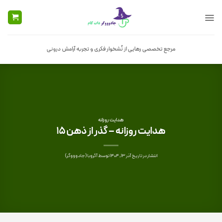
Ski
t
conten
مرجع تخصصی رهایی از نُشخوار فکری و تجربه آرامش درونی
هدایت روزانه
هدایت روزانه – گذر از ذهن 15
انتشار در تاریخ
آذر 13, 1404
توسط
آگروبا (جادوووگر)