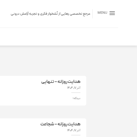
Ski
t
MENU
مرجع تخصصی رهایی از نُشخوار فکری و تجربه آرامش درونی
conten
هدایت روزانه – تنهایی
آذر 17, 1404
1 دیدگاه
هدایت روزانه – شجاعت
آذر 17, 1404