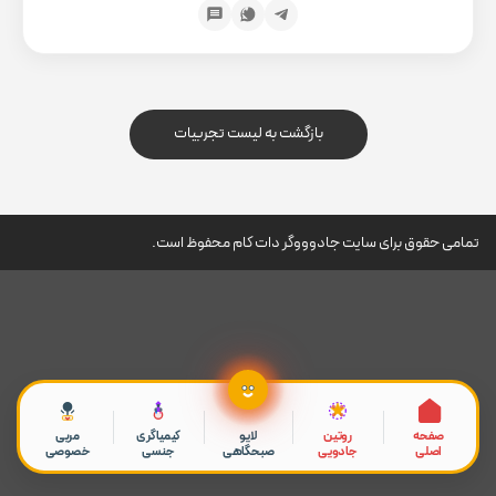
بازگشت به لیست تجربیات
تمامی حقوق برای سایت جادوووگر دات کام محفوظ است.
صفحه
روتین
لایو
کیمیاگری
مربی
اصلی
جادویی
صبحگاهی
جنسی
خصوصی