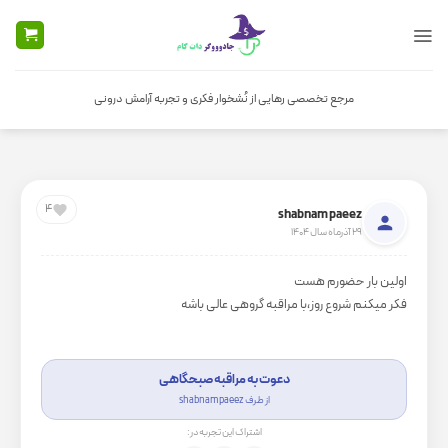
Ski
t
conten
مرجع تخصصی رهایی از نُشخوار فکری و تجربه آرامش درونی
4
shabnam paeez
29 آذرماه سال 1404
اولین بار حضورم هست
فکر میکنم شروع روز،با مراقبه گروهی عالی باشه
دعوت به مراقبه صبحگاهی
از طرف shabnam paeez
اشتراک این تجربه در: