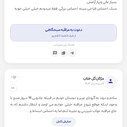
بسیار عالی وپراز آرامش.
سبک.احساس فراخی سینه.احساس بزرگی.فقط میدونم خیلی خیلی خوبه
دعوت به مراقبه صبحگاهی
از طرف فاطمه کاظم پور
اشتراک این تجربه در:
1
مژگان گل ختاب
12 دیماه سال 1404
سلام و درود به آگروبای عزیز و دوستان خوبم در قبیله جادویی🌺 دیروز صبح با
وجود اینکه موقع شروع مراقبه خیلی خوابم می اومد و انتظار داشتم که به
جای مراقبه خواب شیرینی رو تجربه کنم،اما یه احساس انبساط و...
نمایش کامل