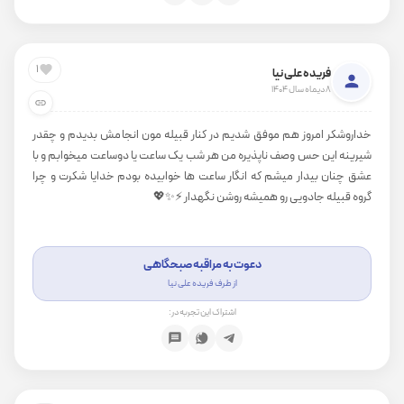
1
فریده علی نیا
8 دیماه سال 1404
خداروشکر امروز هم موفق شدیم در کنار قبیله مون انجامش بدیدم و چقدر
شیرینه این حس وصف ناپذیره من هر شب یک ساعت یا دوساعت میخوابم و با
عشق چنان بیدار میشم که انگار ساعت ها خوابیده بودم خدایا شکرت و چرا
گروه قبیله جادویی رو همیشه روشن نگهدار ⚡️✨💖
دعوت به مراقبه صبحگاهی
از طرف فریده علی نیا
اشتراک این تجربه در: