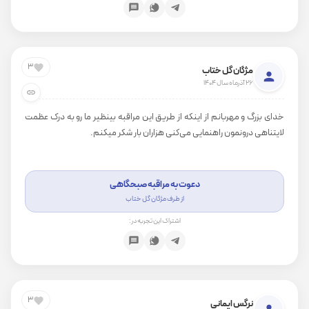
3
مژگان گل ختاب
26 آذرماه سال 1404
خدای بزرگ و مهربانم از اینکه از طریق این مراقبه بینظیر ما رو به درک عظمت
لایتناهی درونمون راهنمایی می‌کنی هزاران بار شکر میکنم.
دعوت به مراقبه صبحگاهی
از طرف مژگان گل ختاب
اشتراک این تجربه در:
3
نرگس ایمانی