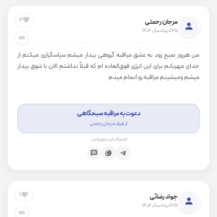
2
مرجان رحمتی
25 آذرماه سال 1404
من هرروز صبح زود به عشق مراقبه گروهی بیدار میشم سپاسگزاری میکنم از
خدای مهربانم برای این انرژی فوق‌العاده ام که قبلاً نداشتم الان با شوق بیدار
میشم ومیشینم مراقبه رو انجام میدم
دعوت به مراقبه صبحگاهی
از طرف مرجان رحمتی
اشتراک این تجربه در:
1
جواد رضائی
25 آذرماه سال 1404