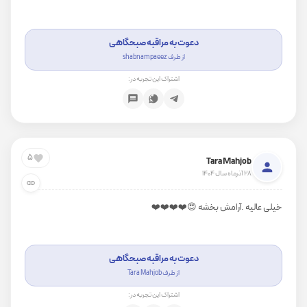
دعوت به مراقبه صبحگاهی
از طرف shabnam paeez
اشتراک این تجربه در:
5
Tara Mahjob
28 آذرماه سال 1404
خیلی عالیه .آرامش بخشه 😍❤️❤️❤️❤️
دعوت به مراقبه صبحگاهی
از طرف Tara Mahjob
اشتراک این تجربه در: