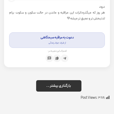
درود
هر روز که میگذره،اثرات این مراقبه و ماندن در حالت سکون و سکوت برام
لذتبخش تر و عمیق تر میشه💚
دعوت به مراقبه صبحگاهی
از طرف جواد رضائی
اشتراک این تجربه در:
بارگذاری بیشتر...
Post Views:
389