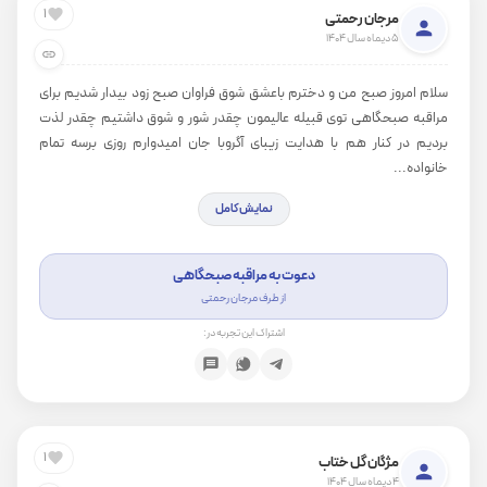
1
مرجان رحمتی
5 دیماه سال 1404
سلام امروز صبح من و دخترم باعشق شوق فراوان صبح زود بیدار شدیم برای
مراقبه صبحگاهی توی قبیله عالیمون چقدر شور و شوق داشتیم چقدر لذت
بردیم در کنار هم با هدایت زیبای آگروبا جان امیدوارم روزی برسه تمام
خانواده...
نمایش کامل
دعوت به مراقبه صبحگاهی
از طرف مرجان رحمتی
اشتراک این تجربه در:
1
مژگان گل ختاب
4 دیماه سال 1404