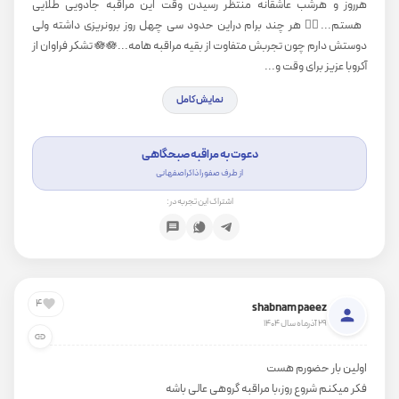
هرروز و هرشب عاشقانه منتظر رسیدن وقت این مراقبه جادویی طلایی
هستم...🧚‍♀️ هر چند برام دراین حدود سی چهل روز برونریزی داشته ولی
دوستش دارم چون تجربش متفاوت از بقیه مراقبه هامه...🪷🪷 تشکر فراوان از
آکروبا عزیز برای وقت و...
نمایش کامل
دعوت به مراقبه صبحگاهی
از طرف صفورا ذاکراصفهانی
اشتراک این تجربه در:
4
shabnam paeez
29 آذرماه سال 1404
اولین بار حضورم هست
فکر میکنم شروع روز،با مراقبه گروهی عالی باشه