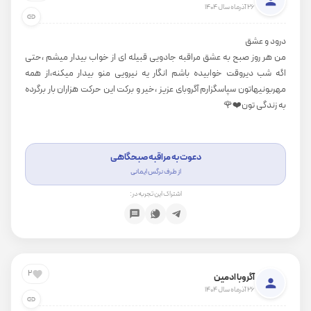
26 آذرماه سال 1404
درود و عشق
من هر روز صبح به عشق مراقبه جادویی قبیله ای از خواب بیدار میشم ،حتی
اگه شب دیروقت خوابیده باشم انگار یه نیرویی منو بیدار میکنه،از همه
مهربونیهاتون سپاسگزارم آگروبای عزیز ،خیر و برکت این حرکت هزاران بار برگرده
به زندگی تون❤️🌹
دعوت به مراقبه صبحگاهی
از طرف نرگس ایمانی
اشتراک این تجربه در:
2
آگروبا ادمین
26 آذرماه سال 1404