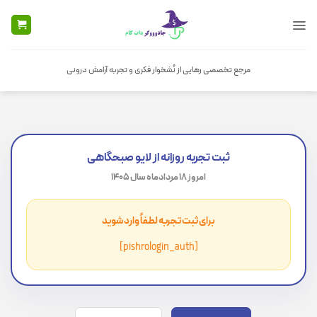
Ski
t
conten
مرجع تخصصی رهایی از نُشخوار فکری و تجربه آرامش درونی
ثبت تجربه روزانه از لایو صبحگاهی
امروز 18 مردادماه سال 1405
برای ثبت تجربه لطفاً وارد شوید
[pishrologin_auth]