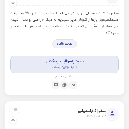
سلام به همه دوستان عزیزم در این قبیله جادویی بینظیر 🌺 تو مراقبه
صبحگاهیمون بارها از آگروبای عزیز شنیدیم که میگن« راحتی رو دنبال کنید»
این جمله تو زندگی من تبدیل به یک جمله جادویی شده.هر وقت به طور
ناخودآگاه...
نمایش کامل
دعوت به مراقبه صبحگاهی
از طرف مژگان گل ختاب
اشتراک این تجربه در:
2
صفورا ذاکراصفهانی
2 دیماه سال 1404