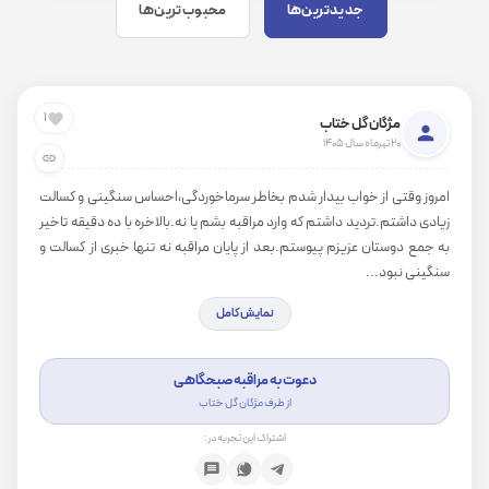
جدیدترین‌ها
محبوب‌ترین‌ها
1
مژگان گل ختاب
20 تیرماه سال 1405
امروز وقتی از خواب بیدار شدم بخاطر سرماخوردگی،احساس سنگینی و کسالت
زیادی داشتم.تردید داشتم که وارد مراقبه بشم یا نه.بالاخره با ده دقیقه تاخیر
به جمع دوستان عزیزم پیوستم.بعد از پایان مراقبه نه تنها خبری از کسالت و
سنگینی نبود...
نمایش کامل
دعوت به مراقبه صبحگاهی
از طرف مژگان گل ختاب
اشتراک این تجربه در: