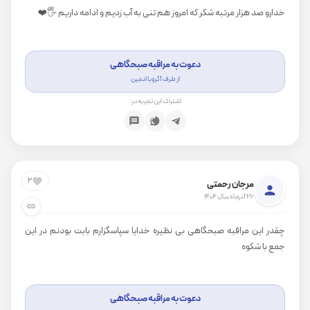
خدارو صد هزار مرتبه شکر که امروز هم تنی به آب زدیم و ادامه داریم 🖐️❤️
دعوت به مراقبه صبحگاهی
از طرف آگروبا ادمین
اشتراک این تجربه در:
2
مرجان رحمتی
26 آذرماه سال 1404
چقدر این مراقبه صبحگاهی بی نظیره خدایا سپاسگزارم بابت بودنم در این
جمع با شکوه
دعوت به مراقبه صبحگاهی