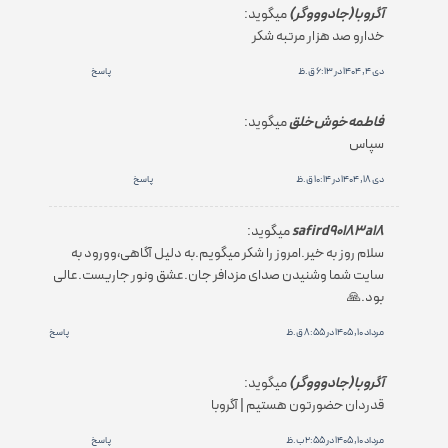
آگروبا (جادوووگر)
میگوید:
خدارو صد هزار مرتبه شکر
دی 4, 1404 در 6:13 ق.ظ
پاسخ
فاطمه خوش خلق
میگوید:
سپاس
دی 18, 1404 در 10:14 ق.ظ
پاسخ
safird90183a18
میگوید:
سلام روز به خیر.امروز را شکر میگویم.به دلیل آگاهی،وورود به
سایت شما وشنیدن صدای مزدافر جان.عشق ونور جاریست.عالی
بود.🙏
مرداد 10, 1405 در 8:55 ق.ظ
پاسخ
آگروبا (جادوووگر)
میگوید:
قدردان حضورتون هستیم | آگروبا
مرداد 10, 1405 در 2:55 ب.ظ
پاسخ