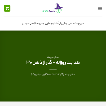
Ski
t
conten
مرجع تخصصی رهایی از نُشخوار فکری و تجربه آرامش درونی
هدایت روزانه
هدایت روزانه – گذر از ذهن 30
انتشار در تاریخ
آذر 13, 1404
توسط
آگروبا (جادوووگر)