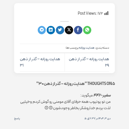
Post Views:
172
دسته بندی:
هدایت روزانه
برچسب ها:
هدایت روزانه – گذر از ذهن
هدایت روزانه – گذر از ذهن
31
29
5 THOUGHTS ON “
هدایت روزانه – گذر از ذهن 30
”
سفیر-446
میگوید:
من تو یوتیوب همه حرفای آقای مومنی رو گوش کردم وخیلیی
لذت بردم خداروشکر بخاطر وجودشون😍😍
دی 3, 1404 در 6:37 ق.ظ
پاسخ